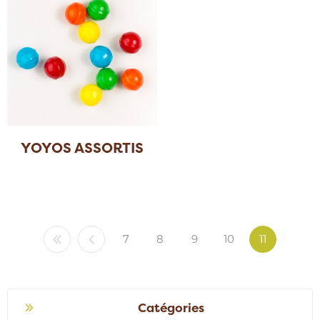
YOYOS ASSORTIS
7
8
9
10
11
Catégories