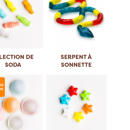
LECTION DE
SERPENT À
SODA
SONNETTE
GÉANT 100
...
UR
UR