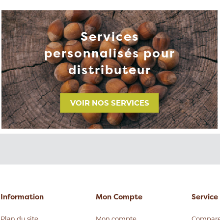
Services
personnalisés pour
distributeur
VOIR NOS SERVICES
Information
Mon Compte
Service 
Plan du site
Mon compte
Compare