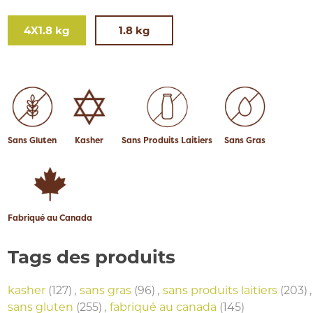
4X1.8 kg
1.8 kg
Sans Gluten
Kasher
Sans Produits Laitiers
Sans Gras
Fabriqué au Canada
Tags des produits
kasher
(127)
,
sans gras
(96)
,
sans produits laitiers
(203)
,
sans gluten
(255)
,
fabriqué au canada
(145)