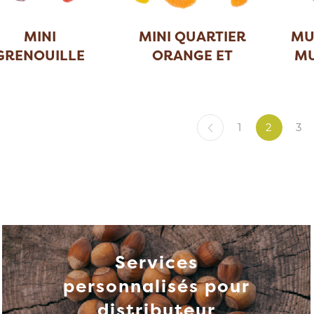
MINI
MINI QUARTIER
MU
GRENOUILLE
ORANGE ET
MU
SURETTE
CITRON
1
2
3
Services
personnalisés pour
distributeur