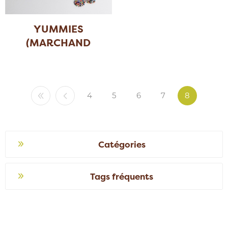
YUMMIES
(MARCHAND
8X725 GR)
4
5
6
7
8
Catégories
Tags fréquents