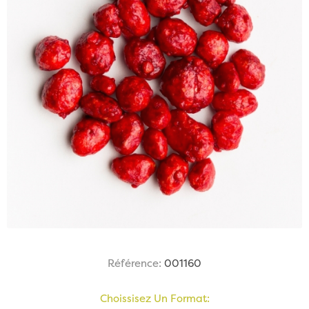
Référence:
001160
Choissisez Un Format: